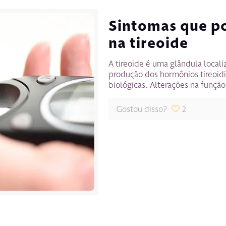
Sintomas que p
na tireoide
A tireoide é uma glândula local
produção dos hormônios tireoid
biológicas. Alterações na função
Gostou disso?
2